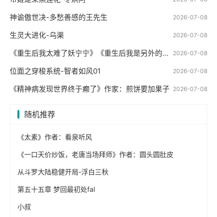
神谕傲世决-多愁善感的王先生
2026-07-08
生灵大进化-乌渠
2026-07-08
《重生后我太难了妖宁宁》《重生后我是另外的价格》《造影成界百炼成灵》
2026-07-08
位面之穿梭系统-智者如风01
2026-07-08
《精神病发现世界终于癫了》作家：煎饼要加果子
2026-07-08
随机推荐
《太素》作者：看泉听风
《一口天价炒饭，老唐当场拜师》作者：圆头圆肚皮
从斗罗大陆稳健开局-浮白三秋
第五十五章 梦回最初处fal
小叔