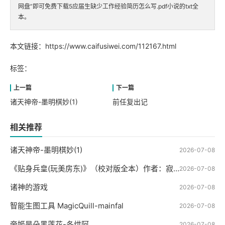
网盘”即可免费下载5应届生缺少工作经验简历怎么写.pdf小说的txt全
本。
本文链接：
https://www.caifusiwei.com/112167.html
标签：
诸天神帝-墨明棋妙(1)
前任复出记
相关推荐
诸天神帝-墨明棋妙(1)
2026-07-08
《贴身兵皇(玩美房东)》（校对版全本）作者：寂寞的舞者(1)(1)
2026-07-08
诸神的游戏
2026-07-08
智能生图工具 MagicQuill-mainfal
2026-07-08
帝姬是朵黑莲花-冬烘阿
2026-07-08