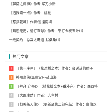
《聊斋之炼神》作者:军刀小新
《抱我紧一点》作者：桃觉
《怒指乾坤》作者:誓撞南墙
《暗恋无用，请打直球》作者：罪打金枝玉叶(1)
一纸契约：总裁太霸道-默桑桑(1)
热门文章
《第一序列》（校对版全本）作者：会说话的肘子
神州奇侠(温瑞安)--赴山海
《拜拜[穿书]》（精校版全本+番外完）作者：西西特
《大医凌然》作者：志鸟村
《战略级天使》【更新至第二部完结】作者：白伯欢