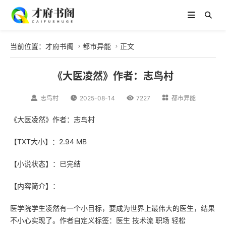
当前位置：
才府书阁
都市异能
正文


《大医凌然》作者：志鸟村

志鸟村

2025-08-14

7227

都市异能
《大医凌然》作者：志鸟村
【TXT大小】：2.94 MB
【小说状态】：已完结
【内容简介】：
医学院学生凌然有一个小目标，要成为世界上最伟大的医生，结果
不小心实现了。作者自定义标签：医生 技术流 职场 轻松