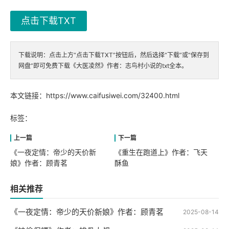
点击下载TXT
下载说明：点击上方“点击下载TXT”按钮后，然后选择“下载”或“保存到
网盘”即可免费下载《大医凌然》作者：志鸟村小说的txt全本。
本文链接：
https://www.caifusiwei.com/32400.html
标签：
《一夜定情：帝少的天价新
《重生在跑道上》作者：飞天
娘》作者：顾青茗
酥鱼
相关推荐
《一夜定情：帝少的天价新娘》作者：顾青茗
2025-08-14