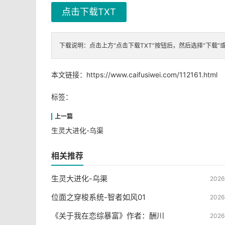
点击下载TXT
下载说明：点击上方“点击下载TXT”按钮后，然后选择“下载”
本文链接：
https://www.caifusiwei.com/112161.html
标签：
生灵大进化-乌渠
相关推荐
生灵大进化-乌渠
2026
位面之穿梭系统-智者如风01
2026
《关于我在恋综暴富》作者：酬川
2026