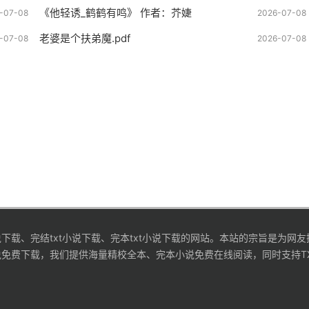
《他轻诱_鹤鹤有鸣》 作者：芥婕
-07-08
2026-07-08
老婆是个扶弟魔.pdf
-07-08
2026-07-08
说下载、完结txt小说下载、完本txt小说下载的网站。本站的宗旨是为
小说免费下载，我们提供海量精校全本、完本小说免费在线阅读，同时支持T