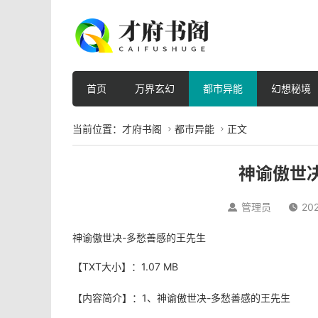
首页
万界玄幻
都市异能
幻想秘境
当前位置：
才府书阁
都市异能
正文


神谕傲世
管理员
20


神谕傲世决-多愁善感的王先生
【TXT大小】：1.07 MB
【内容简介】：1、神谕傲世决-多愁善感的王先生