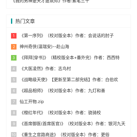
《我的男神是天才建筑师》作者:素笔三千
热门文章
《第一序列》（校对版全本）作者：会说话的肘子
神州奇侠(温瑞安)--赴山海
《拜拜[穿书]》（精校版全本+番外完）作者：西西特
《大医凌然》作者：志鸟村
《战略级天使》【更新至第二部完结】作者：白伯欢
《超品相师》（校对版全本）作者：九灯和善
仙工开物.zip
《橙红年代》（校对版全本）作者：骁骑校
《首席御医(首席医官)》（校对版全本）作者：银河九天
《重生之官路商途》（校对版全本）作者：更俗