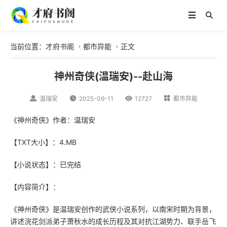
当前位置：
才府书阁
都市异能
正文


神州奇侠(温瑞安)--赴山海

温瑞安

2025-09-11

12727

都市异能
《神州奇侠》作者：温瑞安
【TXT大小】：4.MB
【小说状态】：已完结
【内容简介】：
《神州奇侠》是温瑞安创作的武侠小说系列，以南宋时期为背景，
讲述浣花剑派弟子萧秋水的成长历程及其对抗江湖势力、联手岳飞