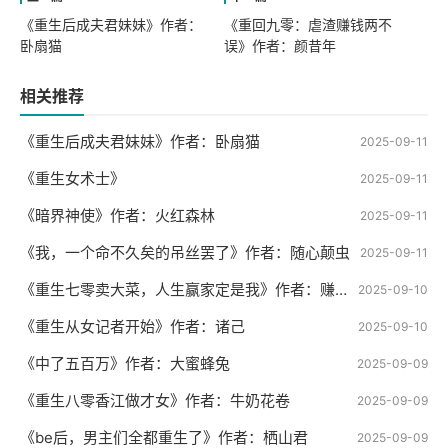
《重生后成夫君妹妹》作者：
《重回九零：虐渣赚钱两不
卧扇猫
误》作者：颜昔年
相关推荐
《重生后成夫君妹妹》作者：卧扇猫
2025-09-11
《重生女术士》
2025-09-11
《暗界神使》作者：火红森林
2025-09-11
《我，一个命不久矣的吊丝罢了》作者：随心颠虫
2025-09-11
《重生七零卖大菜，人生赢家定是我》作者：赚钱养狗
2025-09-10
《重生从女记者开始》作者：诸己
2025-09-10
《中了五百万》作者：大蜜蜂兔
2025-09-09
《重生八零香江做才女》作者：牛奶花卷
2025-09-09
《be后，男主们全都重生了》作者：栖山君
2025-09-09