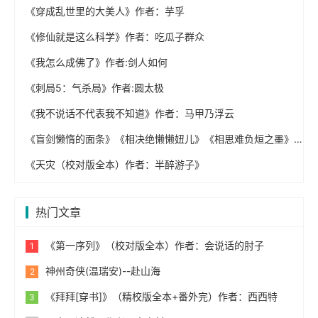
《穿成乱世里的大美人》作者：芋孚
《修仙就是这么科学》作者：吃瓜子群众
《我怎么成佛了》作者:剑人如何
《刺局5：气杀局》作者:圆太极
《我不说话不代表我不知道》作者：马甲乃浮云
《盲剑懒惰的面条》《相决绝懒懒妞儿》《相思难负烜之墨》《相武神尊林清远》
《天灾（校对版全本）作者：半醉游子》
热门文章
《第一序列》（校对版全本）作者：会说话的肘子
神州奇侠(温瑞安)--赴山海
《拜拜[穿书]》（精校版全本+番外完）作者：西西特