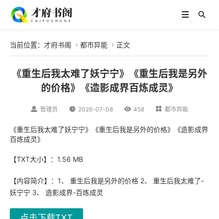
当前位置：
才府书阁
都市异能
正文


《重生后我太难了妖宁宁》《重生后我是另外
的价格》《造影成界百炼成灵》

管理员

2026-07-08

458

都市异能
《重生后我太难了妖宁宁》《重生后我是另外的价格》《造影成界
百炼成灵》
【TXT大小】：1.56 MB
【内容简介】：1、 重生后我是另外的价格 2、 重生后我太难了-
妖宁宁 3、 造影成界-百炼成灵
点击下载TXT