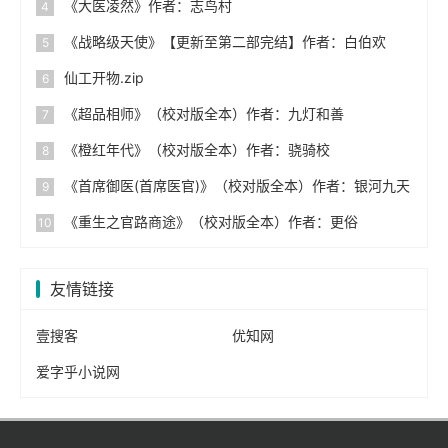
《大医凌然》作者：志鸟村
《战略级天使》【更新至第二部完结】作者：白伯欢
仙工开物.zip
《超品相师》（校对版全本）作者：九灯和善
《橙红年代》（校对版全本）作者：骁骑校
《首席御医(首席医官)》（校对版全本）作者：银河九天
《重生之官路商途》（校对版全本）作者：更俗
友情链接
壹搜客
优知网
爱字乎小说网