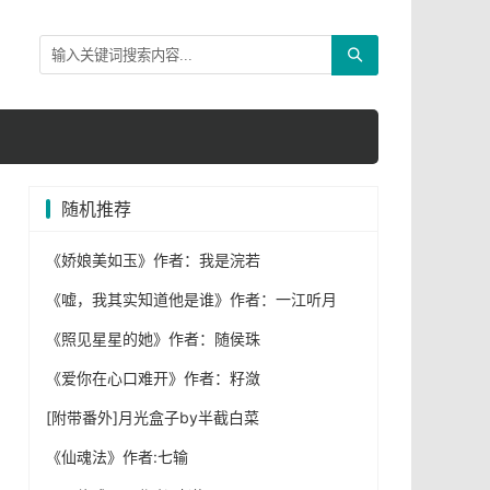
随机推荐
《娇娘美如玉》作者：我是浣若
《嘘，我其实知道他是谁》作者：一江听月
《照见星星的她》作者：随侯珠
《爱你在心口难开》作者：籽潋
[附带番外]月光盒子by半截白菜
《仙魂法》作者:七输