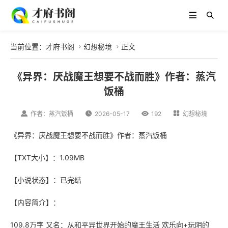
当前位置：
才府书阁
幻想秘境
正文


《异界：厌战魔王想要不战而胜》作者：蒸汽
饭桶

作者：蒸汽饭桶

2026-05-17

192

幻想秘境
《异界：厌战魔王想要不战而胜》作者：蒸汽饭桶
【TXT大小】：1.09MB
【小说状态】：已完结
【内容简介】：
109.8万字 又名：从和平异世界开始的魔王生活 欢乐向+玩阴的