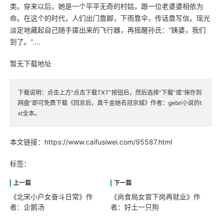
类。穿来以后，她是一个平平无奇的村姑，跟一位老婆婆相依为
命。在这个的时代，人们出门靠脚，下雨靠伞，传话靠写信。瑶光
淡定地藏起自己随手搓出来的飞行器，再摇醒孙氏：“姨婆，我们
到了。”....
暂无下载地址
下载说明：点击上方“点击下载TXT”按钮后，然后选择“下载”或“保存到
网盘”即可免费下载《回京后，真千金她名冠京城》作者：gebri小说的t
xt全本。
本文链接：
https://www.caifusiwei.com/95587.html
标签：
《北宋小户女奋斗日常》作
《尚食局女官下岗再就业》作
者：企鹅汤
者：好土一只狗