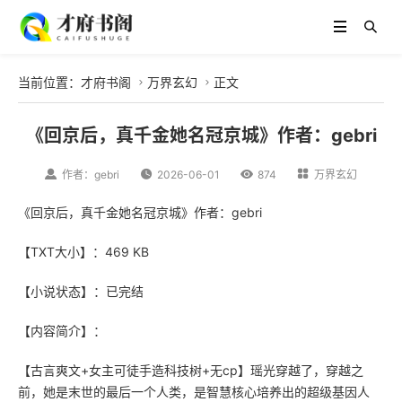
当前位置：
才府书阁
万界玄幻
正文


《回京后，真千金她名冠京城》作者：gebri

作者：gebri

2026-06-01

874

万界玄幻
《回京后，真千金她名冠京城》作者：gebri
【TXT大小】：469 KB
【小说状态】：已完结
【内容简介】：
【古言爽文+女主可徒手造科技树+无cp】瑶光穿越了，穿越之
前，她是末世的最后一个人类，是智慧核心培养出的超级基因人