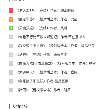
《逆天邪神》（完结）作者：进击的巨
《魔法学徒》（校对版全本）作者：蓝晶
《天启预报》（完结）作者：风月
《你也不想秘密被人知道吧》作者:不在意中人
《我家娘子不是妖》（校对版全本）作者：极品豆芽
《酒神》（完结）作者：唐家三少
《图腾大陆(兽血沸腾2)》（校对版全本）作者：静官
《大道朝天》（校对版全本）作者：猫腻
《我家娘子不是妖》作者:极品豆芽
《猎国》（精校版全本）作者：跳舞
友情链接