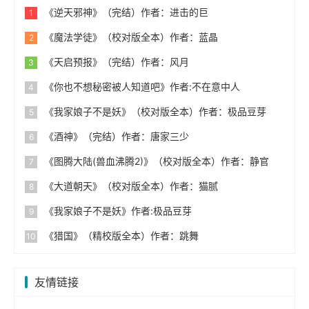
《逆天邪神》（完结）作者：进击的巨
《魔法学徒》（校对版全本）作者：蓝晶
《天启预报》（完结）作者：风月
《你也不想秘密被人知道吧》作者:不在意中人
《我家娘子不是妖》（校对版全本）作者：极品豆芽
《酒神》（完结）作者：唐家三少
《图腾大陆(兽血沸腾2)》（校对版全本）作者：静官
《大道朝天》（校对版全本）作者：猫腻
《我家娘子不是妖》作者:极品豆芽
《猎国》（精校版全本）作者：跳舞
友情链接