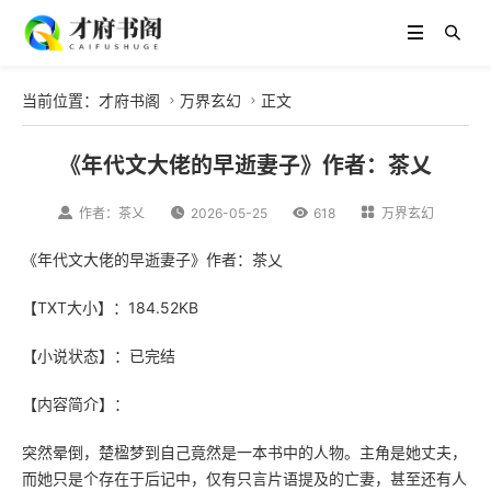
当前位置：
才府书阁
万界玄幻
正文


《年代文大佬的早逝妻子》作者：茶乂

作者：茶乂

2026-05-25

618

万界玄幻
《年代文大佬的早逝妻子》作者：茶乂
【TXT大小】：184.52KB
【小说状态】：已完结
【内容简介】：
突然晕倒，楚楹梦到自己竟然是一本书中的人物。主角是她丈夫，
而她只是个存在于后记中，仅有只言片语提及的亡妻，甚至还有人