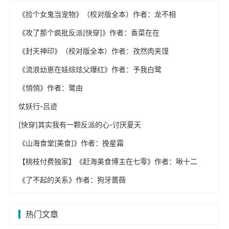
《捡个女鬼当宠物》（校对版全本）作者：龙不相
《攻了那个疯批反派[快穿]》作者：香菜在在
《封天神印》（校对版全本）作者：孜然肉夹馍
《流浪幼崽在娃综炫父爆红》作者：予我白鹭
《悄悄》作者：鹭由
仗妖行-吕迹
[快穿]其实我有一颗反派的心-讨厌夏天
《山海食堂[美食]》作者：挽星霜
【桃枝付费独家】《赶海美食博主在七零》作者：啾十二
《了不起的关系》作者：狗牙蔷薇
热门文章