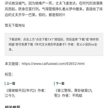
评论她没福气。因为她难产一死，丈夫飞速发达，在时代的浪潮乘
风而起，跻身巨富行列。气得楚楹挣扎着从梦中醒来，直接给了床
边的丈夫齐华一巴掌。假的，都是假的!!!
暂无下载地址
下载说明：点击上方“点击下载TXT”按钮后，然后选择“下载”或“保存到
网盘”即可免费下载《年代文大佬的早逝妻子》作者：茶乂小说的txt全
本。
本文链接：
https://www.caifusiwei.com/92652.html
标签：
《替嫁躺平后[年代]》作者：
《香江警探，算卦破案[九
江今九
零]》作者：不鸣蛙
相关推荐