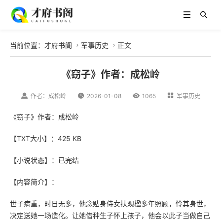
当前位置：
才府书阁
军事历史
正文


《窃子》作者：成松岭

作者：成松岭

2026-01-08

1065

军事历史
《窃子》作者：成松岭
【TXT大小】：425 KB
【小说状态】：已完结
【内容简介】：
世子病重，时日无多，他念贴身侍女扶观楹多年照顾，怜其身世，
决定送她一场造化。让她借种生子怀上孩子，他会以此子当做自己