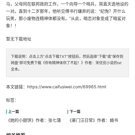
马，父母同在联邦政府工作，一个向导一个哨兵，简直天造地设的
一对。直到十二岁那年，他听见傅书行嫌弃的说：“纪恂？开什么
玩笑，那小废物连精神体都没有。”从此，暗恋对象变成了暗鲨对
象！！
暂无下载地址
下载说明：点击上方“点击下载TXT”按钮后，然后选择“下载”或“保存到
网盘”即可免费下载《你有精神体你了不起！》作者：宋优优小说的txt
全本。
本文链接：
https://www.caifusiwei.com/69965.html
标签：
《她的小甜饼》作者：张七蒲
《豪门汪日常》作者：婻书