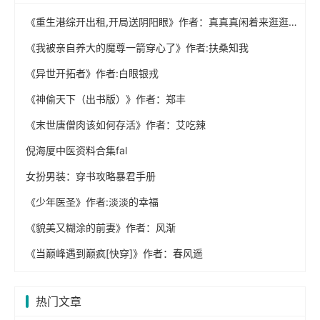
《重生港综开出租,开局送阴阳眼》作者：真真真闲着来逛逛【更303】
《我被亲自养大的魔尊一箭穿心了》作者:扶桑知我
《异世开拓者》作者:白眼银戎
《神偷天下（出书版）》作者：郑丰
《末世唐僧肉该如何存活》作者：艾吃辣
倪海厦中医资料合集fal
女扮男装：穿书攻略暴君手册
《少年医圣》作者:淡淡的幸福
《貌美又糊涂的前妻》作者：风渐
《当巅峰遇到巅疯[快穿]》作者：春风遥
热门文章