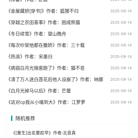
《金屋藏娇[穿书]》作者：狐狸不归
2025-08-14
《穿越之农田喜事》作者：困成熊猫
2025-08-14
《冬日续雪》作者：望山晚舟
2025-08-14
《每次吵架他都在撒娇》作者：三十载
2025-08-14
《热浪》作者：宋墨归
2025-08-14
《病弱白月光揣崽跑了》作者：猫不皂
2025-08-14
《渣了万人迷白莲花后他人设崩了》作者：呐娜
2025-08-14
《白月光掉马以后》作者：芒厘
2025-08-14
《这对cp我从小嗑到大》作者：江萝萝
2025-08-14
随机推荐
《[重生]出名要趁早》作者:北音真