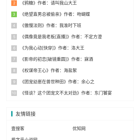
《鸦糖》作者：请叫我山大王
《绝望直男总被偷亲》作者：吻蝴蝶
《傲慢法则》作者：我准时下班
《偶像竟是我老板[直播]》作者：不定方澄
《为我心动[快穿]》作者：洛大王
《影帝的初恋[破镜重圆]》作者：寐酒
《权谋帝王心》作者：海盐絮
《团宠幼崽在兽世种田》作者：余心之
《怪谈？这个团宠文不太对劲》作者：东门饕宴
友情链接
壹搜客
优知网
爱字乎小说网