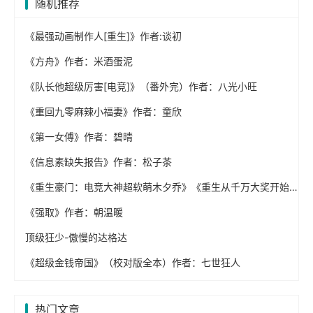
随机推荐
《最强动画制作人[重生]》作者:谈初
《方舟》作者：米酒蛋泥
《队长他超级厉害[电竞]》（番外完）作者：八光小旺
《重回九零麻辣小福妻》作者：童欣
《第一女傅》作者：碧晴
《信息素缺失报告》作者：松子茶
《重生豪门：电竞大神超软萌木夕乔》《重生从千万大奖开始九月长乐》
《强取》作者：朝温暖
顶级狂少-傲慢的达格达
《超级金钱帝国》（校对版全本）作者：七世狂人
热门文章