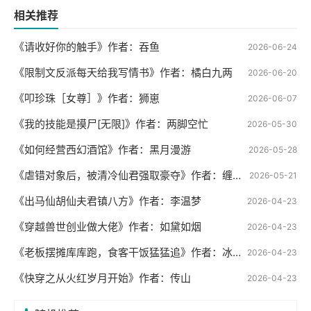
相关推荐
《请收好你的触手》作者：吞鱼
2026-06-24
《限制文反派每天给我写情书》作者：橘白九两
2026-06-20
《叩珍珠［女尊］》作者：狮崽
2026-06-07
《我的技能是摸尸[无限]》作者：两脚空忙
2026-05-30
《如何经营西幻酒馆》作者：黑月漫游
2026-05-28
《虐错对象后，被清冷仙君强取豪夺》作者：缠枝葡萄
2026-05-21
《出马仙胡仙夫君镇八方》作者：李温梦
2026-04-23
《穿越兽世创业做大佬》作者：如黛如烟
2026-04-23
《老板摆摊库库跑，食客干饭猛猛追》作者：冰咖半糖不加冰
2026-04-23
《快穿之从火红岁月开始》作者：传山
2026-04-23