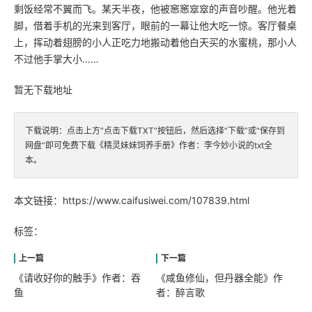
剩饭经常不翼而飞。某天半夜，他被窸窸窣窣的声音吵醒。他光着
脚，借着手机的光来到客厅，眼前的一幕让他大吃一惊。客厅餐桌
上，挥动着翅膀的小人正吃力地搬动着他白天买的水蜜桃，那小人
不过他手掌大小……
暂无下载地址
下载说明：点击上方“点击下载TXT”按钮后，然后选择“下载”或“保存到
网盘”即可免费下载《精灵妹妹饲养手册》作者：李今妙小说的txt全
本。
本文链接：
https://www.caifusiwei.com/107839.html
标签：
《请收好你的触手》作者：吞
《咸鱼修仙，但丹器全能》作
鱼
者：醉言歌